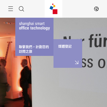
跳
過
Navigation
搜
ZH
索
媒體登記
聯繫我們，計劃您的
訪問之旅